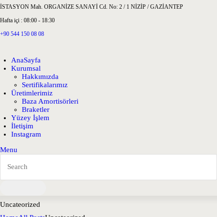
İSTASYON Mah. ORGANİZE SANAYİ Cd. No: 2 / 1 NİZİP / GAZİANTEP
Hafta içi : 08:00 - 18:30
+90 544 150 08 08
AnaSayfa
Kurumsal
Hakkımızda
Sertifikalarımız
Üretimlerimiz
Baza Amortisörleri
Braketler
Yüzey İşlem
İletişim
Instagram
Menu
Uncateorized