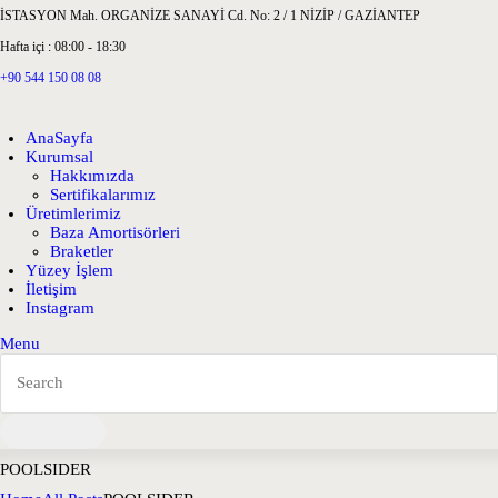
İSTASYON Mah. ORGANİZE SANAYİ Cd. No: 2 / 1 NİZİP / GAZİANTEP
Hafta içi : 08:00 - 18:30
+90 544 150 08 08
AnaSayfa
Kurumsal
Hakkımızda
Sertifikalarımız
Üretimlerimiz
Baza Amortisörleri
Braketler
Yüzey İşlem
İletişim
Instagram
Menu
POOLSIDER