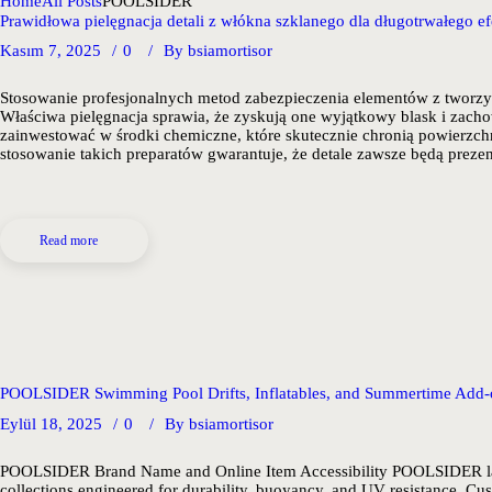
Home
All Posts
POOLSIDER
Prawidłowa pielęgnacja detali z włókna szklanego dla długotrwałego e
Kasım 7, 2025
0
By
bsiamortisor
Stosowanie profesjonalnych metod zabezpieczenia elementów z tworzyw
Właściwa pielęgnacja sprawia, że zyskują one wyjątkowy blask i zacho
zainwestować w środki chemiczne, które skutecznie chronią powierzch
stosowanie takich preparatów gwarantuje, że detale zawsze będą preze
Read more
POOLSIDER Swimming Pool Drifts, Inflatables, and Summertime Add-
Eylül 18, 2025
0
By
bsiamortisor
POOLSIDER Brand Name and Online Item Accessibility POOLSIDER layou
collections engineered for durability, buoyancy, and UV resistance.