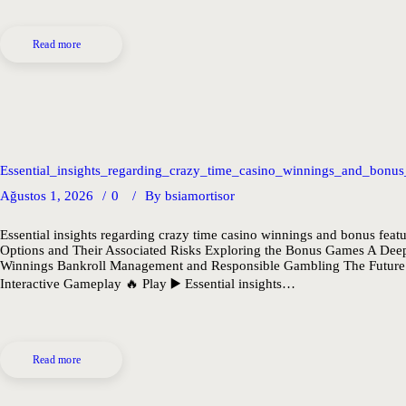
Read more
Essential_insights_regarding_crazy_time_casino_winnings_and_bonus
Ağustos 1, 2026
0
By
bsiamortisor
Essential insights regarding crazy time casino winnings and bonus fea
Options and Their Associated Risks Exploring the Bonus Games A Dee
Winnings Bankroll Management and Responsible Gambling The Future 
Interactive Gameplay 🔥 Play ▶️ Essential insights…
Read more