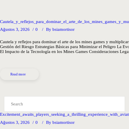
Cautela_y_reflejos_para_dominar_el_arte_de_los_mines_games_y_mul
Ağustos 3, 2026
0
By
bsiamortisor
Cautela y reflejos para dominar el arte de los mines games y multiplica
Gestión del Riesgo Estrategias Básicas para Minimizar el Peligro La Ev
El Impacto de la Tecnología en los Mines Games Consideraciones Leg
Read more
Excitement_awaits_players_seeking_a_thrilling_experience_with_av
Ağustos 3, 2026
0
By
bsiamortisor