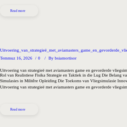
Read more
Uitvoering_van_strategieë_met_aviamasters_game_en_gevorderde_vli
Temmuz 16, 2026
0
By
bsiamortisor
Uitvoering van strategieë met aviamasters game en gevorderde vliegsi
Rol van Realistiese Fisika Strategie en Taktiek in die Lug Die Belang 
Simulasies in Militêre Opleiding Die Toekoms van Vliegsimulasie Inno
Uitvoering van strategieë met aviamasters game en gevorderde vliegsi
Read more