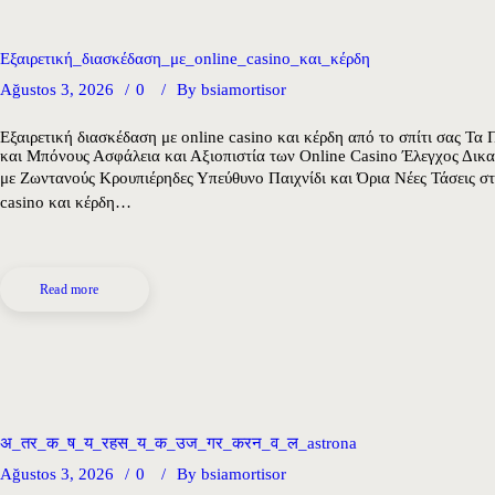
Εξαιρετική_διασκέδαση_με_online_casino_και_κέρδη
Ağustos 3, 2026
0
By
bsiamortisor
Εξαιρετική διασκέδαση με online casino και κέρδη από το σπίτι σας Τα
και Μπόνους Ασφάλεια και Αξιοπιστία των Online Casino Έλεγχος Δικα
με Ζωντανούς Κρουπιέρηδες Υπεύθυνο Παιχνίδι και Όρια Νέες Τάσεις στ
casino και κέρδη…
Read more
अ_तर_क_ष_य_रहस_य_क_उज_गर_करन_व_ल_astrona
Ağustos 3, 2026
0
By
bsiamortisor