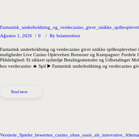
Fantastisk_underholdning_og_verdecasino_giver_unikke_spilleopleve
Ağustos 1, 2026
0
By
bsiamortisor
Fantastisk underholdning og verdecasino giver unikke spilleoplevelser
muligheder Live Casino Oplevelsen Bonusser og Kampagner: Fordele fo
Pålidelighed: Et sikkert spilmiljø Betalingsmetoder og Udbetalinger Mob
hos verdecasino 🔥 Spil ▶️ Fantastisk underholdning og verdecasino gi
Read more
Versierte_Spieler_bewerten_casino_ohne_oasis_als_innovative_Alterna