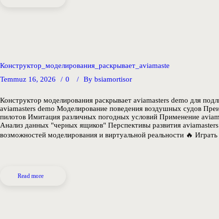
Конструктор_моделирования_раскрывает_aviamaste
Temmuz 16, 2026
0
By
bsiamortisor
Конструктор моделирования раскрывает aviamasters demo для под
aviamasters demo Моделирование поведения воздушных судов Преи
пилотов Имитация различных погодных условий Применение aviam
Анализ данных "черных ящиков" Перспективы развития aviamaster
возможностей моделирования и виртуальной реальности 🔥 Играть
Read more