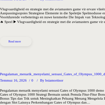
Vlugvaardigheid en strategie met die aviamasters game vir ervare vlieë
Aanpassingsopsies Strategiese Elemente in die Speletjie Spelmoduss
Voortdurende verbeterings en nuwe kenmerke Die Impak van Teknologië
🔥 Speel ▶️ Vlugvaardigheid en strategie met die aviamasters game vir
Read more
Pengalaman_menarik_menyelami_sensasi_Gates_of_Olympus_1000_
Temmuz 16, 2026
0
By
bsiamortisor
Pengalaman menarik menyelami sensasi Gates of Olympus 1000 demo 
Gates of Olympus 1000 Strategi Bermain untuk Pemula Fitur-Fitur Bo
Bonus Tips dan Trik untuk Meningkatkan Peluang Menang Mengelola B
dengan Slot Lainnya Perkembangan Gates of Olympus dan…