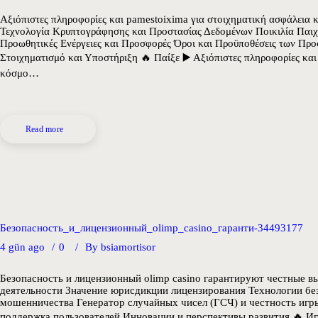
Αξιόπιστες πληροφορίες και pamestoixima για στοιχηματική ασφάλεια 
Τεχνολογία Κρυπτογράφησης και Προστασίας Δεδομένων Ποικιλία Παιχν
Προωθητικές Ενέργειες και Προσφορές Όροι και Προϋποθέσεις των Πρ
Στοιχηματισμό και Υποστήριξη 🔥 Παίξε ▶️ Αξιόπιστες πληροφορίες κα
κόσμο…
Read more
Безопасность_и_лицензионный_olimp_casino_гаранти-34493177
4 gün ago
0
By
bsiamortisor
Безопасность и лицензионный olimp casino гарантируют честные 
деятельности Значение юрисдикции лицензирования Технологии б
мошенничества Генератор случайных чисел (ГСЧ) и честность игры 
поддержка пользователей Инновации и перспективы развития 🔥 Игр