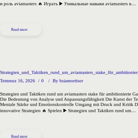
и роль aviamasters 🔥 Играть ▶️ Уникальные навыки aviamasters в…
Read more
Strategien_und_Taktiken_rund_um_aviamasters_stake_für_ambitionie
Temmuz 16, 2026
0
By
bsiamortisor
Strategien und Taktiken rund um aviamasters stake für ambitionierte G
Die Bedeutung von Analyse und Anpassungsfähigkeit Die Kunst der T
Mentale Stärke und Emotionskontrolle Umgang mit Druck und Kritik D
innovative Strategien 🔥 Spielen ▶️ Strategien und Taktiken rund um…
Read more