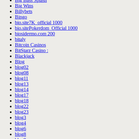
Big Bass Splash
Big Wins
Billybets
Bingo
bio.site7K_official 1000
bio.sitePokerdom_Official 1000
biosidermo.com 200
bitaly
Bitcoin Casinos
BitStarz Casino :
Blackjack
Blog
blog02
blog08
blog11
blog13
blog14
blog17
blog18
blog22
blog23
blog3
blog4
blog6
blog8