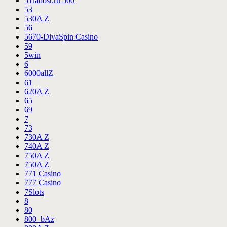
51radost.ru 500
53
530A Z
56
5670-DivaSpin Casino
59
5win
6
6000allZ
61
620A Z
65
69
7
73
730A Z
740A Z
750A Z
750A Z
771 Casino
777 Casino
7Slots
8
80
800_bAz