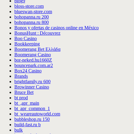
blog9
bloss-store.com
blueswan-store.com
bohopanna.ru 200
bohopanna.ru 800
Bonos y ofertas de casinos online en México
BonusHunt : Découvrez
Boo Casino
Bookkeeping
Boomerang Bet Ελλάδα
Boomerang Casino
bor-neked.hu1660Z
bouncepark.com.ar2
Box24 Casino
Brands
brightfamily.ru 600
Browinner Casino
Bruce Bet
bt prod
bt_,apr_main
bt_apr_common_1
bt_weareautoworld.com
bubbleshop.ru 150
build-fast.ru b
bulk