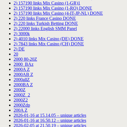
2) 157190 links Mix Casino (1-GR)1
2) 157190 links Mix Casino (1-RO) DONE
2) 157190 links Mix Casino (4-IT-JP-NL) DONE
2) 220 links France Casino DONE
2) 220 links Turkish Betting DONE
2) 22000 links English SMM Panel
2) 3000k
2) 4010 links Mix Casino (DE) DONE
2) 7843 links Mix Casino (CH) DONE
2) DE
20
2000 80-20Z
2000_BAz
2000A Z
2000AB Z
2000allZ
2000BA Z
2000Z
2000Z_2
2000Z2
2000Zdp
200A Z
2026-01-16 at 15.14.05 – unique articles
2026-01-16 at 16.50.12 – unique articles
2026-02-05 at 21.50.19 – unique articles