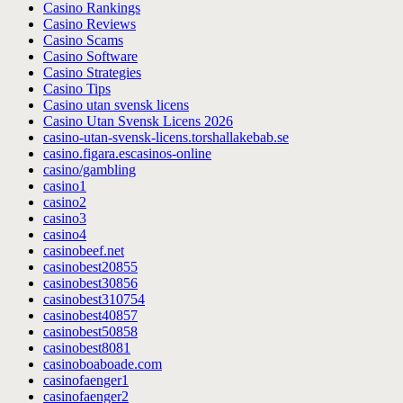
Casino Rankings
Casino Reviews
Casino Scams
Casino Software
Casino Strategies
Casino Tips
Casino utan svensk licens
Casino Utan Svensk Licens 2026
casino-utan-svensk-licens.torshallakebab.se
casino.figara.escasinos-online
casino/gambling
casino1
casino2
casino3
casino4
casinobeef.net
casinobest20855
casinobest30856
casinobest310754
casinobest40857
casinobest50858
casinobest8081
casinoboaboade.com
casinofaenger1
casinofaenger2