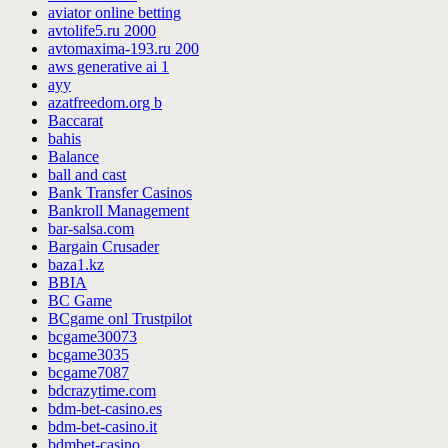
aviator online betting
avtolife5.ru 2000
avtomaxima-193.ru 200
aws generative ai 1
ayy
azatfreedom.org b
Baccarat
bahis
Balance
ball and cast
Bank Transfer Casinos
Bankroll Management
bar-salsa.com
Bargain Crusader
baza1.kz
BBIA
BC Game
BCgame onl Trustpilot
bcgame30073
bcgame3035
bcgame7087
bdcrazytime.com
bdm-bet-casino.es
bdm-bet-casino.it
bdmbet-casino