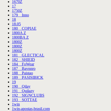
1670Z
17
1750Z
179__Inno
18
18.05
180__COPIAE
1800A Z
1800BA Z
1800Z
1800Z
1800Z
181__GLECTICAL
182__SHIEID
184__FoWear
187__Bavnnro
188__Paistao
189__PASISIBICK
19
190__Qilay
191__Quilazy
192__SIGNCLUBS
193__SOTTAE
1win
1win-apostas-brasil.com