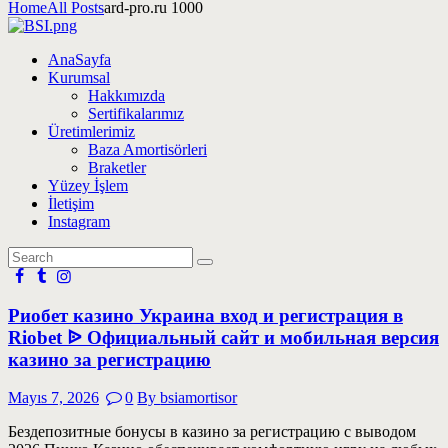
Home
All Posts
ard-pro.ru 1000
AnaSayfa
Kurumsal
Hakkımızda
Sertifikalarımız
Üretimlerimiz
Baza Amortisörleri
Braketler
Yüzey İşlem
İletişim
Instagram
Риобет казино Украина вход и регистрация в
Riobet ᐉ Официальный сайт и мобильная версия
казино за регистрацию
Mayıs 7, 2026
0
By
bsiamortisor
Бездепозитные бонусы в казино за регистрацию с выводом