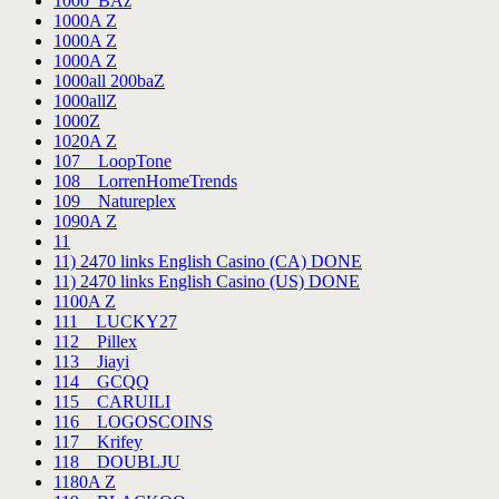
1000_BAz
1000A Z
1000A Z
1000A Z
1000all 200baZ
1000allZ
1000Z
1020A Z
107__LoopTone
108__LorrenHomeTrends
109__Natureplex
1090A Z
11
11) 2470 links English Casino (CA) DONE
11) 2470 links English Casino (US) DONE
1100A Z
111__LUCKY27
112__Pillex
113__Jiayi
114__GCQQ
115__CARUILI
116__LOGOSCOINS
117__Krifey
118__DOUBLJU
1180A Z