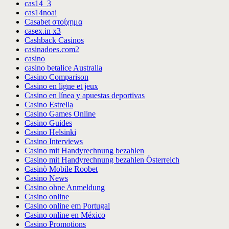
cas14_3
cas14noai
Casabet στοίχημα
casex.in x3
Cashback Casinos
casinadoes.com2
casino
casino betalice Australia
Casino Comparison
Casino en ligne et jeux
Casino en línea y apuestas deportivas
Casino Estrella
Casino Games Online
Casino Guides
Casino Helsinki
Casino Interviews
Casino mit Handyrechnung bezahlen
Casino mit Handyrechnung bezahlen Österreich
Casinò Mobile Roobet
Casino News
Casino ohne Anmeldung
Casino online
Casino online em Portugal
Casino online en México
Casino Promotions