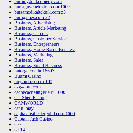
burningduckcomedy.com
bursaguvenelektrik.com 1000
bursamedikalteknik.com z3
burugames.com x2
Business, Advertising
Business, Article Marketing
Business, Careers
Business, Customer Service
Business, Entrepreneurs
Business, Home Based Business
Business, Marketing
Business, Sales
Business, Small Business
butorgaleria.hu1660Z
Buumi Casino
buy-auto-spb.ru 100
c2g-store.com
cachecachelingerie.ru 1000
Cai Shen Fishing
CAMWORLD
canli_may
capitalartstheaterguild.com 1000
Captain Jack Casino
Cas
cas14