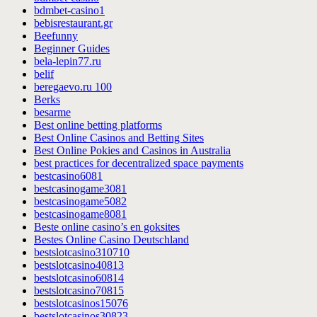
bdmbet-casino1
bebisrestaurant.gr
Beefunny
Beginner Guides
bela-lepin77.ru
belif
beregaevo.ru 100
Berks
besarme
Best online betting platforms
Best Online Casinos and Betting Sites
Best Online Pokies and Casinos in Australia
best practices for decentralized space payments
bestcasino6081
bestcasinogame3081
bestcasinogame5082
bestcasinogame8081
Beste online casino’s en goksites
Bestes Online Casino Deutschland
bestslotcasino310710
bestslotcasino40813
bestslotcasino60814
bestslotcasino70815
bestslotcasinos15076
bestslotcasinos30823