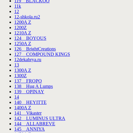
119__BLACKOO
11k
12
12-shkola.ru2
1200A Z
1200Z
1210A Z
124__BOYOUS
1250A Z
126__BrightCreations
127__COMPOUND KINGS
12dekabrya.ru
13
1300A Z
1300Z
137__FROPO
138__Hug A Lumps
139__OPINAY
14
140__HEYITTE
1400A Z
141__Vikaster
142__LUMINUS ULTRA
144__ALLABREVE
145__ANNIYA