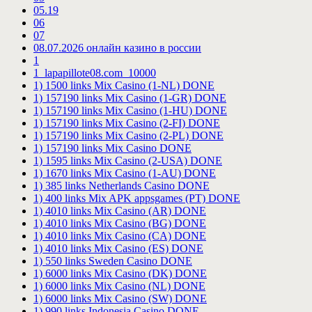
05.19
06
07
08.07.2026 онлайн казино в россии
1
1_lapapillote08.com_10000
1) 1500 links Mix Casino (1-NL) DONE
1) 157190 links Mix Casino (1-GR) DONE
1) 157190 links Mix Casino (1-HU) DONE
1) 157190 links Mix Casino (2-FI) DONE
1) 157190 links Mix Casino (2-PL) DONE
1) 157190 links Mix Casino DONE
1) 1595 links Mix Casino (2-USA) DONE
1) 1670 links Mix Casino (1-AU) DONE
1) 385 links Netherlands Casino DONE
1) 400 links Mix APK appsgames (PT) DONE
1) 4010 links Mix Casino (AR) DONE
1) 4010 links Mix Casino (BG) DONE
1) 4010 links Mix Casino (CA) DONE
1) 4010 links Mix Casino (ES) DONE
1) 550 links Sweden Casino DONE
1) 6000 links Mix Casino (DK) DONE
1) 6000 links Mix Casino (NL) DONE
1) 6000 links Mix Casino (SW) DONE
1) 990 links Indonesia Casino DONE