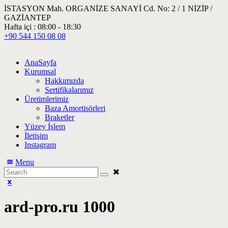
İSTASYON Mah. ORGANİZE SANAYİ Cd. No: 2 / 1 NİZİP /
GAZİANTEP
Hafta içi : 08:00 - 18:30
+90 544 150 08 08
AnaSayfa
Kurumsal
Hakkımızda
Sertifikalarımız
Üretimlerimiz
Baza Amortisörleri
Braketler
Yüzey İşlem
İletişim
Instagram
Menu
ard-pro.ru 1000