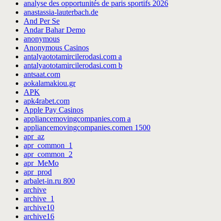
analyse des opportunités de paris sportifs 2026
anastassia-lauterbach.de
And Per Se
Andar Bahar Demo
anonymous
Anonymous Casinos
antalyaototamircilerodasi.com a
antalyaototamircilerodasi.com b
antsaat.com
aokalamakiou.gr
APK
apk4rabet.com
Apple Pay Casinos
appliancemovingcompanies.com a
appliancemovingcompanies.comen 1500
apr_az
apr_common_1
apr_common_2
apr_MeMo
apr_prod
arbalet-in.ru 800
archive
archive_1
archive10
archive16