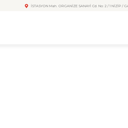
İSTASYON Mah. ORGANİZE SANAYİ Cd. No: 2 / 1 NİZİP /