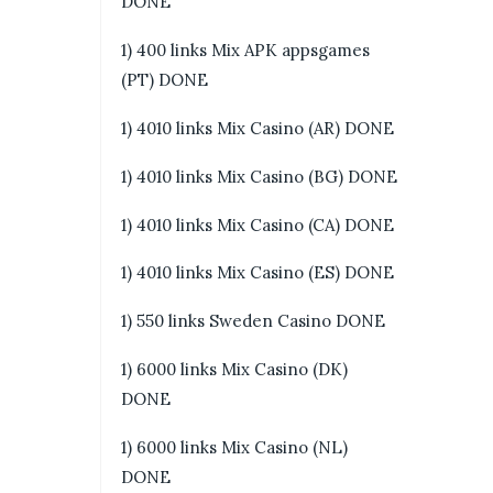
DONE
1) 400 links Mix APK appsgames
(PT) DONE
1) 4010 links Mix Casino (AR) DONE
1) 4010 links Mix Casino (BG) DONE
1) 4010 links Mix Casino (CA) DONE
1) 4010 links Mix Casino (ES) DONE
1) 550 links Sweden Casino DONE
1) 6000 links Mix Casino (DK)
DONE
1) 6000 links Mix Casino (NL)
DONE