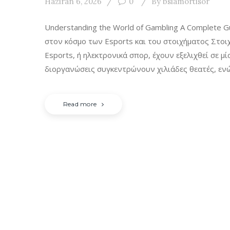
Haziran 6, 2026
0
By
bsiamortisor
Understanding the World of Gambling A Complete G
στον κόσμο των Esports και του στοιχήματος Στοι
Esports, ή ηλεκτρονικά σπορ, έχουν εξελιχθεί σε 
διοργανώσεις συγκεντρώνουν χιλιάδες θεατές, εν
Read more