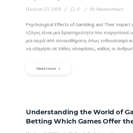
Haziran 23, 2026
0
By
bsiamortisor
Psychological Effects of Gambling and Their Impac
τζόγος είναι μια δραστηριότητα που ενεργοποιεί 
μια σειρά από συναισθήματα, όπως ενθουσιασμό κα
να οδηγήσει σε λάθος αποφάσεις, καθώς οι άνθρω
Read more
Understanding the World of Ga
Betting Which Games Offer th