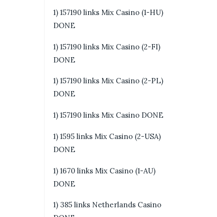
1) 157190 links Mix Casino (1-HU)
DONE
1) 157190 links Mix Casino (2-FI)
DONE
1) 157190 links Mix Casino (2-PL)
DONE
1) 157190 links Mix Casino DONE
1) 1595 links Mix Casino (2-USA)
DONE
1) 1670 links Mix Casino (1-AU)
DONE
1) 385 links Netherlands Casino