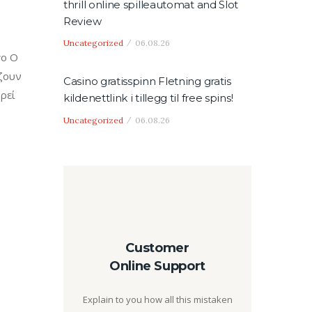
thrill online spilleautomat and Slot
Review
Uncategorized
06.08.26
γο Ο
ίζουν
Casino gratisspinn Fletning gratis
ρεί
kildenettlink i tillegg til free spins!
Uncategorized
06.08.26
Customer
Online Support
Explain to you how all this mistaken