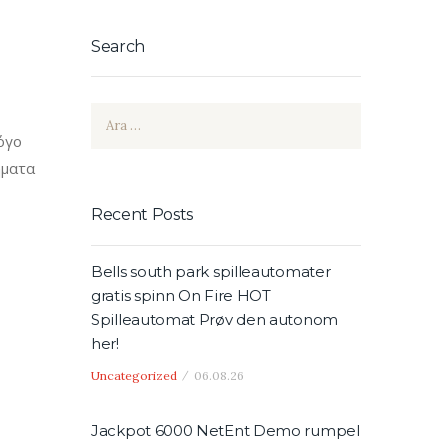
Search
Arama:
όγο
ήματα
Recent Posts
Bells south park spilleautomater
gratis spinn On Fire HOT
Spilleautomat Prøv den autonom
her!
Uncategorized
06.08.26
Jackpot 6000 NetEnt Demo rumpel