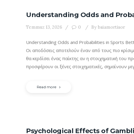
Understanding Odds and Probabi
Temmuz 13, 2026
0
By
bsiamortisor
Understanding Odds and Probabilities in Sports Be
Οι αποδόσεις αποτελούν έναν από τους πιο κρίσι
θα κερδίσει ένας παίκτης αν η στοιχηματική του π
προσφέρουν οι ξένες στοιχηματικές, σημαίνουν μεγ
Read more
Psychological Effects of Gambl