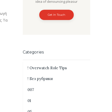
idea of denouncing pleasur
γωγή
Get In Touch
ς Τα
Categories
! Overwatch Role Tips
! Без рубрики
007
01
05