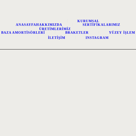
KURUMSAL
ANASAYFA
HAKKIMIZDA
SERTIFIKALARIMIZ
ÜRETIMLERIMIZ
BAZA AMORTISÖRLERI
BRAKETLER
YÜZEY İŞLEM
İLETIŞIM
INSTAGRAM
Notice
: ob_end_flush(): failed to send buffer of zlib output
compression (1) in
/home/bsiamort/public_html/wp-
includes/functions.php
on line
5471
Notice
: ob_end_flush(): failed to send buffer of zlib output