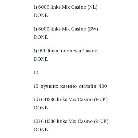
1) 6000 links Mix Casino (NL)
DONE
1) 6000 links Mix Casino (SW)
DONE
1) 990 links Indonesia Casino
DONE
10
10-лучших-казино-онлайн-400
10) 641286 links Mix Casino (1-UK)
DONE
10) 641286 links Mix Casino (2-UK)
DONE