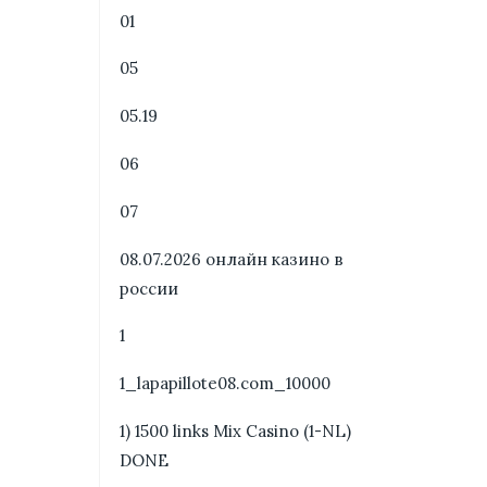
01
05
05.19
06
07
08.07.2026 онлайн казино в
россии
1
1_lapapillote08.com_10000
1) 1500 links Mix Casino (1-NL)
DONE