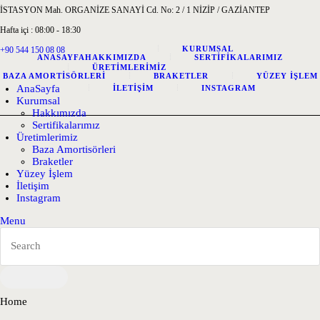
İSTASYON Mah. ORGANİZE SANAYİ Cd. No: 2 / 1 NİZİP / GAZİANTEP
Hafta içi : 08:00 - 18:30
KURUMSAL
+90 544 150 08 08
ANASAYFA
HAKKIMIZDA
SERTIFIKALARIMIZ
ÜRETIMLERIMIZ
BAZA AMORTISÖRLERI
BRAKETLER
YÜZEY İŞLEM
AnaSayfa
İLETIŞIM
INSTAGRAM
Kurumsal
Hakkımızda
Sertifikalarımız
Üretimlerimiz
Baza Amortisörleri
Braketler
Yüzey İşlem
İletişim
Instagram
Menu
Home