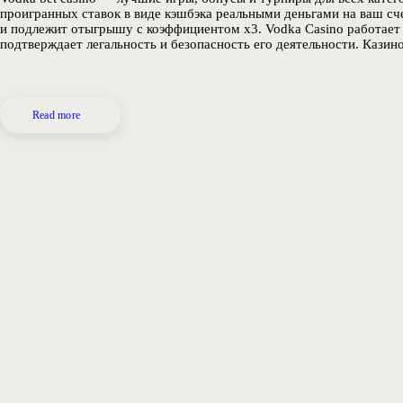
проигранных ставок в виде кэшбэка реальными деньгами на ваш сче
и подлежит отыгрышу с коэффициентом x3. Vodka Casino работает
подтверждает легальность и безопасность его деятельности. Кази
Read more