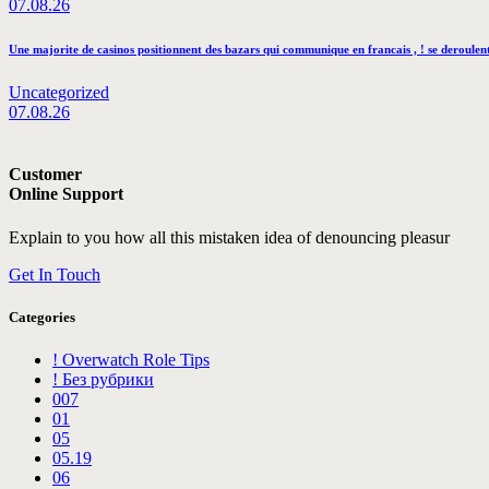
07.08.26
Une majorite de casinos positionnent des bazars qui communique en francais , ! se deroulen
Uncategorized
07.08.26
Customer
Online Support
Explain to you how all this mistaken idea of denouncing pleasur
Get In Touch
Categories
! Overwatch Role Tips
! Без рубрики
007
01
05
05.19
06