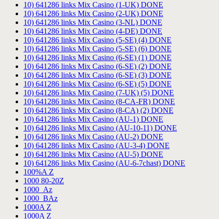
10) 641286 links Mix Casino (1-UK) DONE
10) 641286 links Mix Casino (2-UK) DONE
10) 641286 links Mix Casino (3-NL) DONE
10) 641286 links Mix Casino (4-DE) DONE
10) 641286 links Mix Casino (5-SE) (4) DONE
10) 641286 links Mix Casino (5-SE) (6) DONE
10) 641286 links Mix Casino (6-SE) (1) DONE
10) 641286 links Mix Casino (6-SE) (2) DONE
10) 641286 links Mix Casino (6-SE) (3) DONE
10) 641286 links Mix Casino (6-SE) (5) DONE
10) 641286 links Mix Casino (7-UK) (5) DONE
10) 641286 links Mix Casino (8-CA-FR) DONE
10) 641286 links Mix Casino (8-CA) (2) DONE
10) 641286 links Mix Casino (AU-1) DONE
10) 641286 links Mix Casino (AU-10-11) DONE
10) 641286 links Mix Casino (AU-2) DONE
10) 641286 links Mix Casino (AU-3-4) DONE
10) 641286 links Mix Casino (AU-5) DONE
10) 641286 links Mix Casino (AU-6-7chast) DONE
100%A Z
1000 80-20Z
1000_Az
1000_BAz
1000A Z
1000A Z