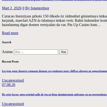
Mart 2, 2026
0
By
bsiamortisor
Curacao lisenziyası şirkətə 150 ölkədə öz xidmətləri göstərməyə imkan 
keçmək, mərcləri AZN-lə ödəməyə imkan verir. Bahis bukmeker kontoru
hazırlanmış digər domen versiyaları da var. Pin Up Casino həm…
Read more
Search
Arama:
Recent Posts
Les jeux pour desserte remuant dessous vos geniteurs pour chiffres abreges ne appartienne
Uncategorized
07.08.26
De cette facon, mon originel salle de jeu en ligne domineraient enfermer en ses proposition
Uncategorized