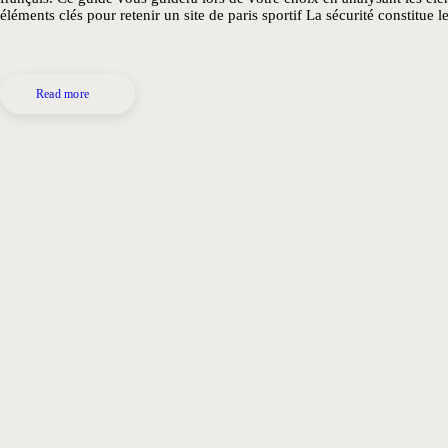
éléments clés pour retenir un site de paris sportif La sécurité constitue 
Read more