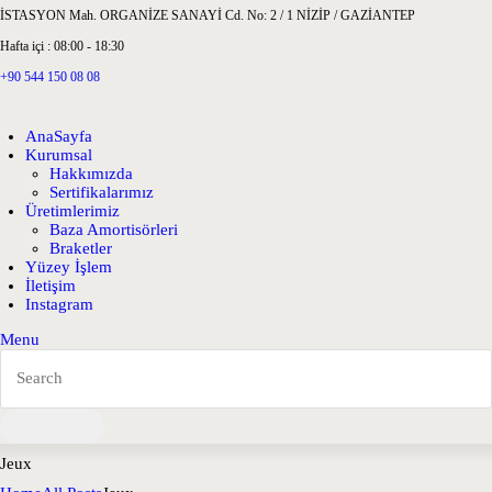
İSTASYON Mah. ORGANİZE SANAYİ Cd. No: 2 / 1 NİZİP / GAZİANTEP
Hafta içi : 08:00 - 18:30
+90 544 150 08 08
AnaSayfa
Kurumsal
Hakkımızda
Sertifikalarımız
Üretimlerimiz
Baza Amortisörleri
Braketler
Yüzey İşlem
İletişim
Instagram
Menu
Jeux