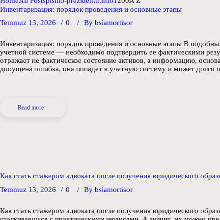
Home
All Posts
pismo-prezidentu.info
1200A Z
Инвентаризация: порядок проведения и основные этапы
Temmuz 13, 2026
0
By
bsiamortisor
Инвентаризация: порядок проведения и основные этапы В подобны
учетной системе — необходимо подтвердить ее фактическими резу
отражает не фактическое состояние активов, а информацию, осно
допущена ошибка, она попадет в учетную систему и может долго
Read more
Как стать стажером адвоката после получения юридического образ
Temmuz 13, 2026
0
By
bsiamortisor
Как стать стажером адвоката после получения юридического образ
сталкиваешься с практическими нюансами. А значит, их можно пред