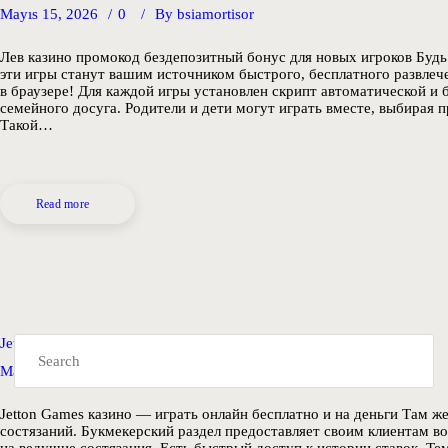
Mayıs 15, 2026
0
By
bsiamortisor
Лев казино промокод бездепозитный бонус для новых игроков Будь 
эти игры станут вашим источником быстрого, бесплатного развлеч
в браузере! Для каждой игры установлен скрипт автоматической и
семейного досуга. Родители и дети могут играть вместе, выбирая 
Такой…
Read more
Jetton Games казино — играть онлайн бесплатно и на деньги
Mayıs 4, 2026
0
By
bsiamortisor
Jetton Games казино — играть онлайн бесплатно и на деньги Там 
состязаний. Букмекерский раздел предоставляет своим клиентам 
на ведущие состязания. Есть быстрый доступ к истории ставок. Тем