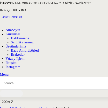
İSTASYON Mah. ORGANİZE SANAYİ Cd. No: 2 / 1 NİZİP / GAZİANTEP
Hafta içi : 08:00 - 18:30
+90 544 150 08 08
AnaSayfa
Kurumsal
Hakkımızda
Sertifikalarımız
Üretimlerimiz
Baza Amortisörleri
Braketler
Yüzey İşlem
İletişim
Instagram
Menu
1200A Z