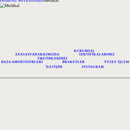
Home
All Services
Piston
Medikal
KURUMSAL
ANASAYFA
HAKKIMIZDA
SERTIFIKALARIMIZ
ÜRETIMLERIMIZ
BAZA AMORTISÖRLERI
BRAKETLER
YÜZEY İŞLEM
İLETIŞIM
INSTAGRAM