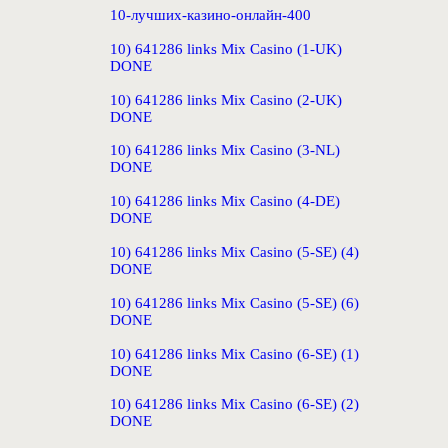
10-лучших-казино-онлайн-400
10) 641286 links Mix Casino (1-UK)
DONE
10) 641286 links Mix Casino (2-UK)
DONE
10) 641286 links Mix Casino (3-NL)
DONE
10) 641286 links Mix Casino (4-DE)
DONE
10) 641286 links Mix Casino (5-SE) (4)
DONE
10) 641286 links Mix Casino (5-SE) (6)
DONE
10) 641286 links Mix Casino (6-SE) (1)
DONE
10) 641286 links Mix Casino (6-SE) (2)
DONE