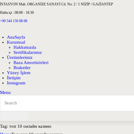
İSTASYON Mah. ORGANİZE SANAYİ Cd. No: 2 / 1 NİZİP / GAZİANTEP
Hafta içi : 08:00 - 18:30
+90 544 150 08 08
AnaSayfa
Kurumsal
Hakkımızda
Sertifikalarımız
Üretimlerimiz
Baza Amortisörleri
Braketler
Yüzey İşlem
İletişim
Instagram
Menu
Tag: топ 10 онлайн казино