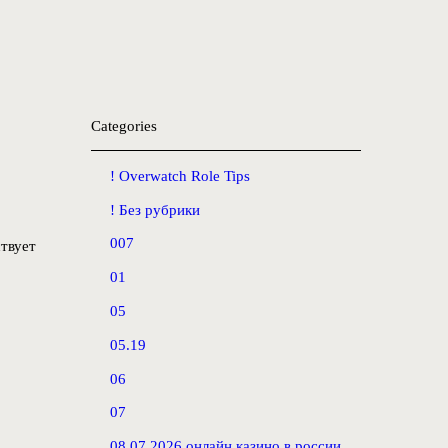
Categories
! Overwatch Role Tips
! Без рубрики
007
твует
01
05
05.19
06
07
08.07.2026 онлайн казино в россии