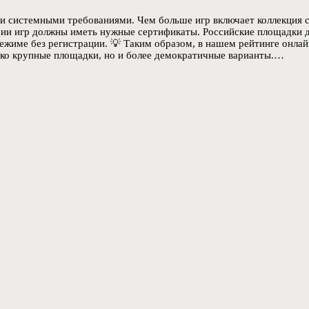
 системными требованиями. Чем больше игр включает коллекция с
ории игр должны иметь нужные сертификаты. Российские площадки 
ежиме без регистрации. 💡 Таким образом, в нашем рейтинге онлай
лько крупные площадки, но и более демократичные варианты.…