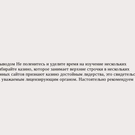
ыводом Не поленитесь и уделите время на изучение нескольких
бирайте казино, которое занимает верхние строчки в нескольких
нных сайтов признают казино достойным лидерства, это свидетельс
ана уважаемым лицензирующим органом. Настоятельно рекомендуем